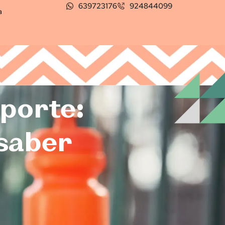
639723176
924844099
a
eporte:
 saber