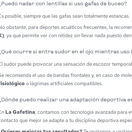
¿Puedo nadar con lentillas si uso gafas de buceo?
Es posible, siempre que las gafas sean totalmente estancas.
No obstante, para deportes acuáticos frecuentes, la recome
K)
, ya que permite ver con nitidez sin llevar nada puesto den
¿Qué ocurre si entra sudor en el ojo mientras uso l
El sudor puede provocar una sensación de escozor temporal 
Se recomienda el uso de bandas frontales y, en caso de moles
fisiológico
o lágrimas artificiales compatibles.
¿Dónde puedo realizar una adaptación deportiva en
En
La Gafetina
, contamos con tecnología avanzada para eva
contacto que mejor se adapte a tu disciplina deportiva espec
¿Quieres mejorar tus resultados?
Te invitamos a visitar