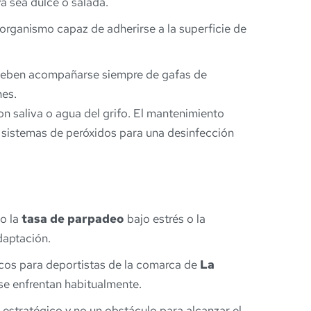
ya sea dulce o salada.
oorganismo capaz de adherirse a la superficie de
ua, deben acompañarse siempre de gafas de
nes.
n saliva o agua del grifo. El mantenimiento
 sistemas de peróxidos para una desinfección
mo la
tasa de parpadeo
bajo estrés o la
adaptación.
cos para deportistas de la comarca de
La
 se enfrentan habitualmente.
o estratégico y no un obstáculo para alcanzar el