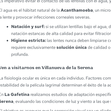
Es imperativo evitar el contacto de las lentillas con el agua, 
El agua es el hábitat natural de la
Acanthamoeba
, un micr
la lente y provocar infecciones corneales severas.
Natación y surf:
si se utilizan lentillas bajo el ag
natación estancas de alta calidad para evitar filtracio
Higiene estricta:
las lentes nunca deben limpiarse co
requiere exclusivamente
solución única
de calidad o
profunda.
Ven a visitarnos en Villanueva de la Serena
La fisiología ocular es única en cada individuo. Factores co
estabilidad de la película lagrimal determinan el éxito de la 
En
La Gafetina
realizamos estudios de adaptación específi
Serena
, evaluando las condiciones de luz y viento a las que
El objetivo es asegurar que la corrección visual sea un aliad