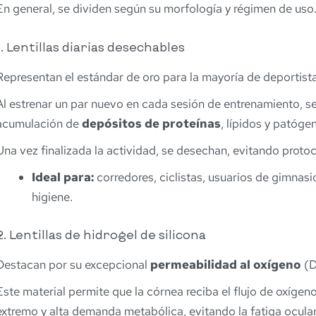
En general, se dividen según su morfología y régimen de uso
1. Lentillas diarias desechables
Representan el estándar de oro para la mayoría de deportista
Al estrenar un par nuevo en cada sesión de entrenamiento, s
acumulación de
depósitos de proteínas
, lípidos y patóge
Una vez finalizada la actividad, se desechan, evitando prot
Ideal para:
corredores, ciclistas, usuarios de gimnas
higiene.
2. Lentillas de hidrogel de silicona
Destacan por su excepcional
permeabilidad al oxígeno
(D
Este material permite que la córnea reciba el flujo de oxíge
extremo y alta demanda metabólica, evitando la fatiga ocular