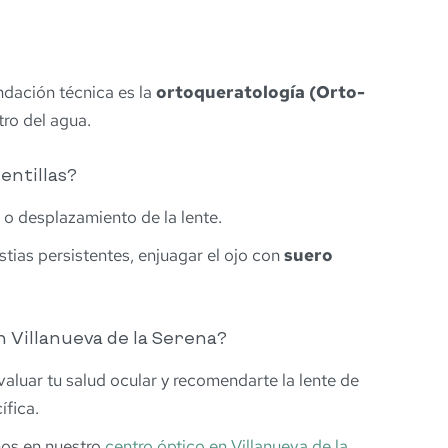
ndación técnica es la
ortoqueratología (Orto-
tro del agua.
entillas?
o desplazamiento de la lente.
tias persistentes, enjuagar el ojo con
suero
 Villanueva de la Serena?
luar tu salud ocular y recomendarte la lente de
ífica.
nos en nuestro
centro óptico en Villanueva de la