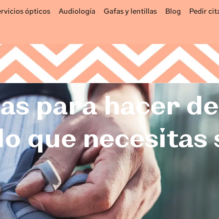
rvicios ópticos
Audiología
Gafas y lentillas
Blog
Pedir cit
las para hacer d
lo que necesitas