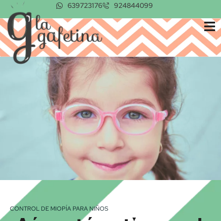
Ir
639723176
924844099
al
contenido
CONTROL DE MIOPÍA PARA NIÑOS