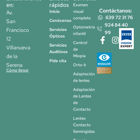
en:
rápidos
Examen
Contáctanos:
Inicio
visual
Av.
639 72 31 76
completo
San
Conócenos
924 84 40
Optometría
Francisco
Servicios
99
infantil
Ópticos
F
I
T
12
Control
Servicios
a
n
i
Villanueva
de
Auditivos
c
s
k
de la
Miopía
Pide cita
e
t
t
Serena
Orto-k
b
a
o
Cómo llegar
Adaptación
o
g
k
de lentes
o
r
Adaptación
k
a
de Lentes
-
m
de
f
Contacto
Lentes
Contacto
Semirigidas