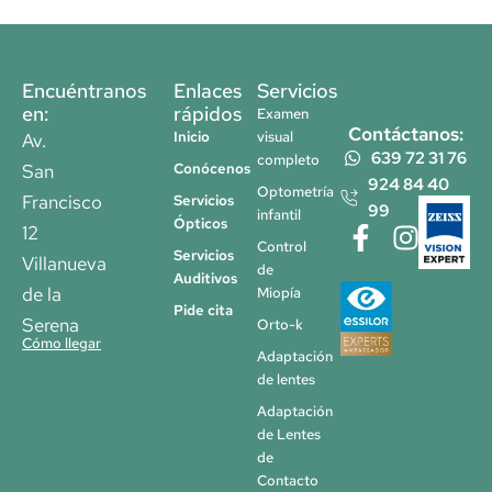
Encuéntranos
Enlaces
Servicios
en:
rápidos
Examen
Contáctanos:
Inicio
visual
Av.
639 72 31 76
completo
San
Conócenos
924 84 40
Optometría
Francisco
Servicios
99
infantil
Ópticos
F
I
T
12
Control
Servicios
a
n
i
Villanueva
de
Auditivos
c
s
k
de la
Miopía
Pide cita
e
t
t
Serena
Orto-k
b
a
o
Cómo llegar
Adaptación
o
g
k
de lentes
o
r
Adaptación
k
a
de Lentes
-
m
de
f
Contacto