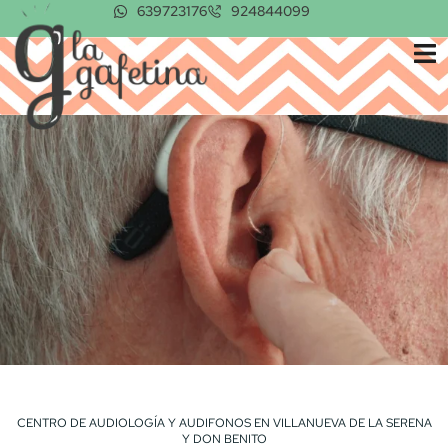
Ir
639723176
924844099
al
contenido
CENTRO DE AUDIOLOGÍA Y AUDIFONOS EN VILLANUEVA DE LA SERENA
Y DON BENITO